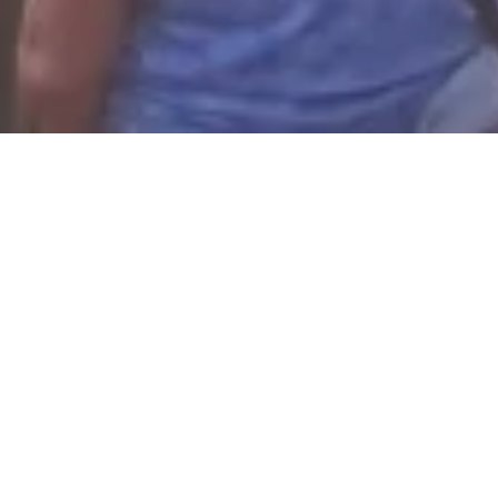
Samstag, 22.08.2026
Wincent Weiss auf dem
Loreley-Plateau
56346 Sankt Goarshausen