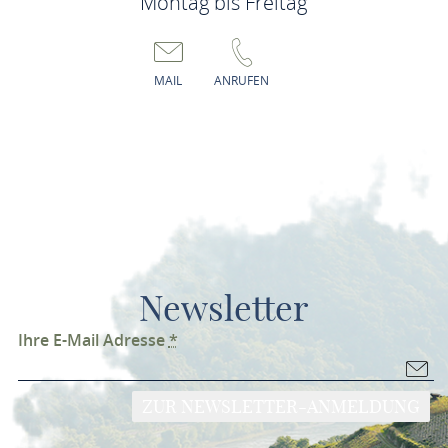
Montag bis Freitag
o.Ä.) entscheidet.
MAIL
ANRUFEN
SSL- bzw. TLS-Verschlüsselung
Diese Seite nutzt aus Sicherheitsgründen und zum Schutz
der Übertragung vertraulicher Inhalte, wie zum Beispiel
Anfragen, die Sie an uns als Seitenbetreiber senden, eine
SSL- bzw. TLS-Verschlüsselung. Eine verschlüsselte
Newsletter
Verbindung erkennen Sie daran, dass die Adresszeile des
Browsers von “http://” auf “https://” wechselt und an dem
Ihre E-Mail Adresse
*
Schloss-Symbol in Ihrer Browserzeile.
ZUR NEWSLETTER-ANMELDUNG
Wenn die SSL- bzw. TLS-Verschlüsselung aktiviert ist,