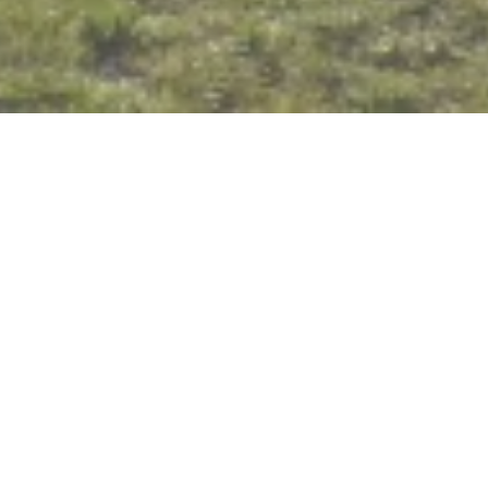
R(h)ein-Blick Osterspai
56340 Osterspai
ANRUFEN
KARTE