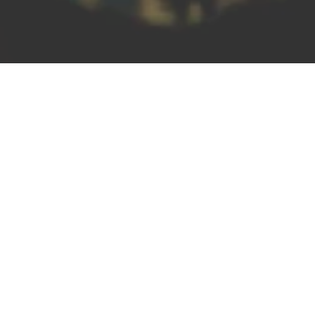
REWE Deussen OHG
Getränkemarkt
Nastätter Str. 69, 56346 St Goarshausen
ANRUFEN
KARTE