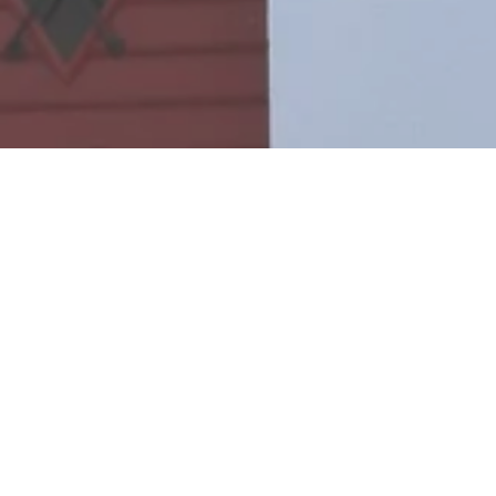
athaus und Backha
Rathausstr. 1, 56357 Reitzenhain