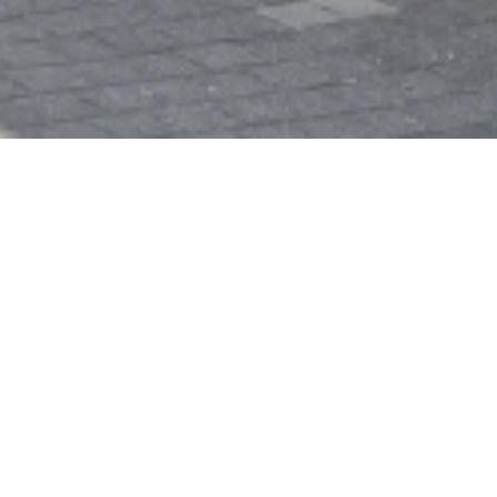
Jetzt geschlossen - öffnet um 18:00 Uhr
Kleine Kneipe
Rheinstraße, 56338 Braubach