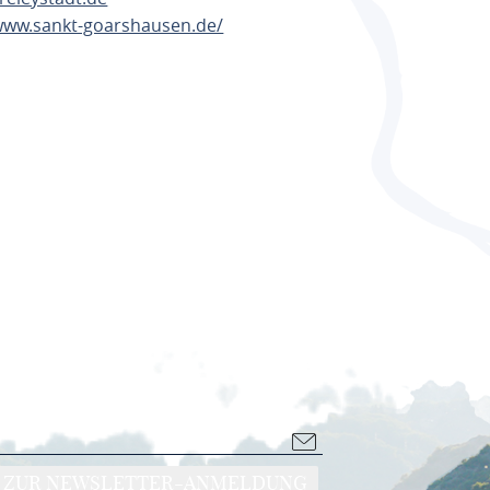
/www.sankt-goarshausen.de/
ANEN
ZUR NEWSLETTER-ANMELDUNG