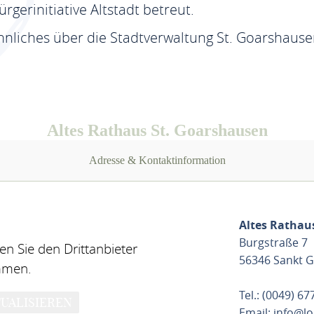
rgerinitiative Altstadt betreut.
liches über die Stadtverwaltung St. Goarshausen
Altes Rathaus St. Goarshausen
Adresse & Kontaktinformation
Altes Rathau
Burgstraße 7
n Sie den Drittanbieter
56346 Sankt 
mmen.
Tel.: (0049) 6
UALISIEREN
Email:
info@lo