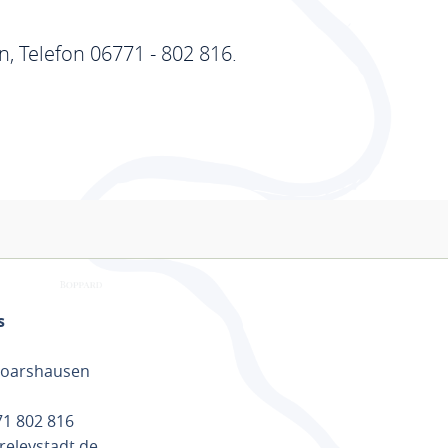
, Telefon 06771 - 802 816.
s
Goarshausen
771 802 816
releystadt.de