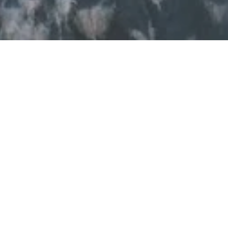
Straußennest Christa
Bröder-Krämer
Siedlung Bröder, 56357 Weyer
CALL
MAP