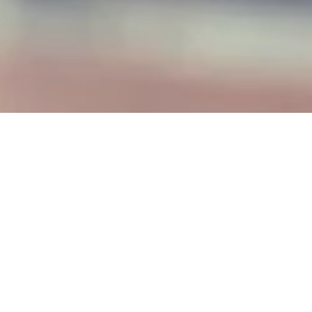
Hotel Restaurant
Jägerhof
Bahnhofstr. 6, 56341 Kamp-Bornhofen